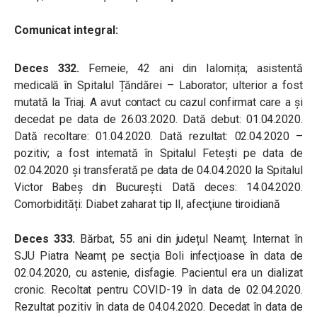
Comunicat integral:
Deces 332.
Femeie, 42 ani din Ialomița; asistentă
medicală în Spitalul Țăndărei – Laborator; ulterior a fost
mutată la Triaj. A avut contact cu cazul confirmat care a și
decedat pe data de 26.03.2020. Dată debut: 01.04.2020.
Dată recoltare: 01.04.2020. Dată rezultat: 02.04.2020 –
pozitiv; a fost internată în Spitalul Feteşti pe data de
02.04.2020 şi transferată pe data de 04.04.2020 la Spitalul
Victor Babeş din Bucureşti. Dată deces: 14.04.2020.
Comorbidități: Diabet zaharat tip II, afecţiune tiroidiană
Deces 333.
Bărbat, 55 ani din județul Neamţ. Internat în
SJU Piatra Neamţ pe secţia Boli infecţioase în data de
02.04.2020, cu astenie, disfagie. Pacientul era un dializat
cronic. Recoltat pentru COVID-19 în data de 02.04.2020.
Rezultat pozitiv în data de 04.04.2020. Decedat în data de