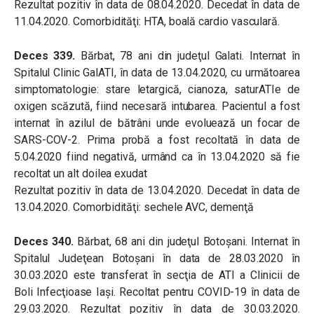
Rezultat pozitiv în data de 08.04.2020. Decedat în data de
11.04.2020. Comorbidităţi: HTA, boală cardio vasculară.
Deces 339.
Bărbat, 78 ani din judeţul Galati. Internat în
Spitalul Clinic GalATI, în data de 13.04.2020, cu următoarea
simptomatologie: stare letargică, cianoza, saturATIe de
oxigen scăzută, fiind necesară intubarea. Pacientul a fost
internat în azilul de bătrâni unde evoluează un focar de
SARS-COV-2. Prima probă a fost recoltată în data de
5.04.2020 fiind negativă, urmând ca în 13.04.2020 să fie
recoltat un alt doilea exudat
Rezultat pozitiv în data de 13.04.2020. Decedat în data de
13.04.2020. Comorbidităţi: sechele AVC, demenţă
Deces 340.
Bărbat, 68 ani din judeţul Botoşani. Internat în
Spitalul Judeţean Botoşani în data de 28.03.2020 în
30.03.2020 este transferat în secţia de ATI a Clinicii de
Boli Infecţioase Iaşi. Recoltat pentru COVID-19 în data de
29.03.2020. Rezultat pozitiv în data de 30.03.2020.