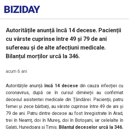
Autoritățile anunță încă 14 decese. Pacienții
cu vârste cuprinse între 49 și 79 de ani
sufereau și de alte afecțiuni medicale.
Bilanțul morților urcă la 346.
acum 6 ani
Autoritățile anunță
încă 14 decese
din cauza infecției cu
coronavirus, după ce în cursul dimineții au confirmat
decesul asistentei medicale din Țăndărei. Pacienții, patru
femei și zece bărbați, au vârste cuprinse între 49 de ani și
79 de ani. Patru dintre decese au fost înregistrate în Arad,
trei în Neamț, doi în Mureș, doi în Botoșani, iar celelalte în
Galați, Hunedoara și Timiș.
Bilanțul deceselor urcă la 346.