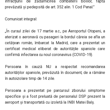
infracțiunii de zădărnicirea combaterii bolilor, faptă
prevăzută şi pedepsită de art. 352 alin. 1 Cod Penal.”
Comunicat integral:
„În cursul zilei de 17 martie a.c., pe Aeroportul Otopeni, a
aterizat o aeronavă cu pasageri la bordul căreia se afla un
cetățean român, îmbarcat la Madrid, care a prezentat un
certificat medical eliberat de autoritățile spaniole care
confirmă infectarea cu noul coronavirus (COVID-19).
Persoana în cauză NU a respectat recomandarea
autorităților spaniole, prevăzută în document, de a rămâne
în autoizolare timp de 14 zile.
Persoana a prezentat pe parcursul zborului simptome
specifice și a fost preluată de personalul DSP prezent la
aeroport și transportată cu izoletă la INBI Matei Balș.