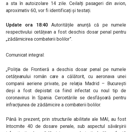
a sta în autoizolare 14 zile. Ceilalți pasageri din avion,
aproximativ 60, vor fi identificați și testați.
Update ora 18:40
Autoritățile anunță că pe numele
respectivului cetățean a fost deschis dosar penal pentru
„zădărnicirea combaterii bolilor”.
Comunicat integral:
„Poliția de Frontieră a deschis dosar penal pe numele
cetățeanului român care a călătorit, cu aeronava unei
companii aeriene private, pe relația Madrid – București
deși a fost depistat ca fiind infectat cu noul tip de
coronavirus în Spania. Cercetările se desfășoară pentru
infracțiunea de zădărnicire a combaterii bolilor.
Până în prezent, prin structurile abilitate ale MAI, au fost
întocmite 40 de dosare penale, sub aspectul săvârșirii