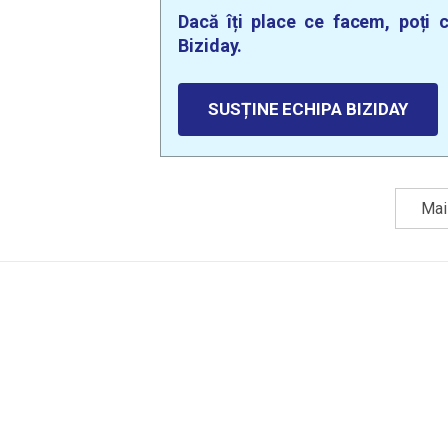
Dacă îți place ce facem, poți c
Biziday.
SUSȚINE ECHIPA BIZIDAY
Mai 