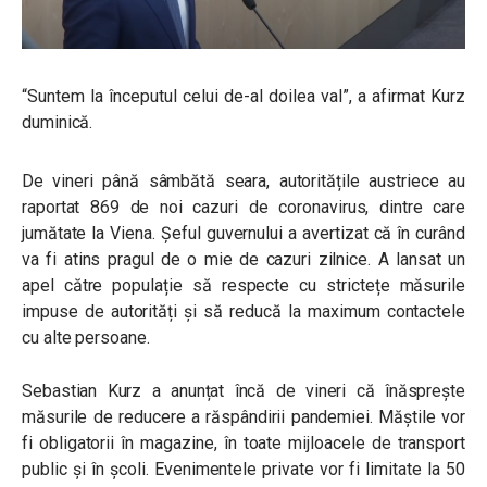
“Suntem la începutul celui de-al doilea val”, a afirmat Kurz
duminică.
De vineri până sâmbătă seara, autoritățile austriece au
raportat 869 de noi cazuri de coronavirus, dintre care
jumătate la Viena. Șeful guvernului a avertizat că în curând
va fi atins pragul de o mie de cazuri zilnice. A lansat un
apel către populație să respecte cu strictețe măsurile
impuse de autorități și să reducă la maximum contactele
cu alte persoane.
Sebastian Kurz a anunțat încă de vineri că înăsprește
măsurile de reducere a răspândirii pandemiei. Măștile vor
fi obligatorii în magazine, în toate mijloacele de transport
public și în școli. Evenimentele private vor fi limitate la 50