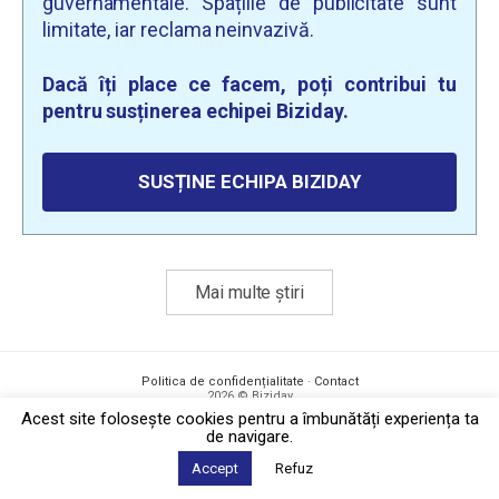
guvernamentale. Spațiile de publicitate sunt
limitate, iar reclama neinvazivă.
Dacă îți place ce facem, poți contribui tu
pentru susținerea echipei Biziday.
SUSȚINE ECHIPA BIZIDAY
Mai multe știri
Politica de confidențialitate
·
Contact
2026 © Biziday
Acest site foloseşte cookies pentru a îmbunătăți experiența ta
de navigare.
Accept
Refuz