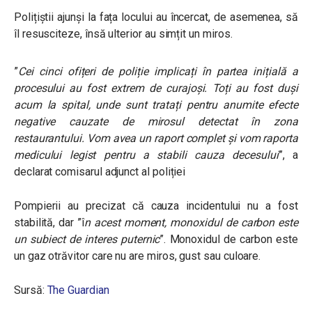
Polițiștii ajunși la fața locului au încercat, de asemenea, să
îl resusciteze, însă ulterior au simțit un miros.
”
Cei cinci ofițeri de poliție implicați în partea inițială a
procesului au fost extrem de curajoși. Toți au fost duși
acum la spital, unde sunt tratați pentru anumite efecte
negative cauzate de mirosul detectat în zona
restaurantului. Vom avea un raport complet și vom raporta
medicului legist pentru a stabili cauza decesului
”, a
declarat comisarul adjunct al poliției
Pompierii au precizat că cauza incidentului nu a fost
stabilită, dar ”î
n acest moment, monoxidul de carbon este
un subiect de interes puternic
”. Monoxidul de carbon este
un gaz otrăvitor care nu are miros, gust sau culoare.
Sursă:
The Guardian