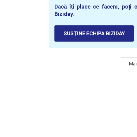
Dacă îți place ce facem, poți c
Biziday.
SUSȚINE ECHIPA BIZIDAY
Mai 