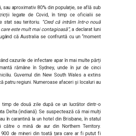
, sau aproximativ 80% din populație, se află sub
cții legate de Covid, în timp ce oficialii se
e stat sau teritoriu.
“
Cred că intrăm într-o nouă
a care este mult mai contagioasă
“
, a declarat luni
ăugând că Australia se confruntă cu un “moment
ând cazurile de infectare apar în mai multe părți
larmantă rămâne în Sydney, unde în jur de cinci
omiciliu. Guvernul din New South Wales a extins
ă patru regiuni. Numeroase afaceri și localuri au
nă timp de două zile după ce un lucrător dintr-o
anta Delta (indiană). Se suspectează că mai mulți
au în carantină la un hotel din Brisbane, în statul
i către o mină de aur din Northern Territory.
900 de mineri din toată țara care ar fi putut fi