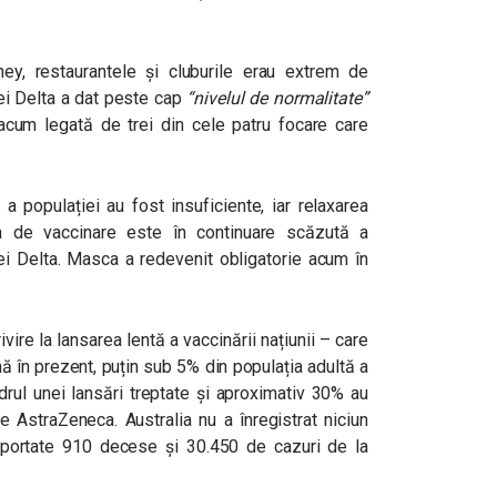
y, restaurantele și cluburile erau extrem de
ei Delta a dat peste cap
“nivelul de normalitate”
d acum legată de trei din cele patru focare care
 a populației au fost insuficiente, iar relaxarea
ata de vaccinare este în continuare scăzută a
tei Delta. Masca a redevenit obligatorie acum în
ivire la lansarea lentă a vaccinării națiunii – care
nă în prezent, puțin sub 5% din populația adultă a
drul unei lansări treptate și aproximativ 30% au
e AstraZeneca. Australia nu a înregistrat niciun
aportate 910 decese și 30.450 de cazuri de la