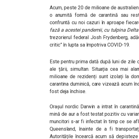
Acum, peste 20 de milioane de australieni
o anumită formă de carantină sau restri
confruntă cu noi cazuri în aproape fiecar
fază a acestei pandemii, cu tulpina Delt
trezorierul federal Josh Frydenberg, ad
critic” în lupta sa împotriva COVID-19.
Este pentru prima dată după luni de zile c
ale țării, simultan. Situația cea mai a
milioane de rezidenți sunt izolați la d
carantina duminică, care vizează acum înc
fost deja închise.
Orașul nordic Darwin a intrat în caranti
mină de aur a fost testat pozitiv cu vari
muncitori s-ar fi infectat în timp ce se afl
Queensland, înainte de a fi transportaț
Autoritățile încearcă acum să depisteze 