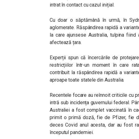
intrat în contact cu cazul inițial.
Cu doar o săptămână în urmă, în Sydne
aglomerate. Răspândirea rapidă a variant
la care ajunsese Australia, tulpina fiin
afectează țara.
Experții spun că încercările de protejare
restricțiilor într-un moment în care r
contribuit la răspândirea rapidă a varian
aproape toate statele din Australia.
Recentele focare au reînnoit criticile cu pr
intră sub incidența guvernului federal. Pâ
Australiei a fost complet vaccinată în ca
primit o primă doză, fie de Pfizer, fie d
deces Covid anul acesta, dar au fost r
începutul pandemiei.