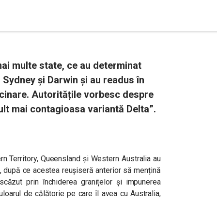
mai multe state, ce au determinat
r Sydney și Darwin și au readus în
cinare. Autoritățile vorbesc despre
lt mai contagioasa variantă Delta”.
rn Territory, Queensland și Western Australia au
ene, după ce acestea reușiseră anterior să mențină
scăzut prin închiderea granițelor și impunerea
oarul de călătorie pe care îl avea cu Australia,