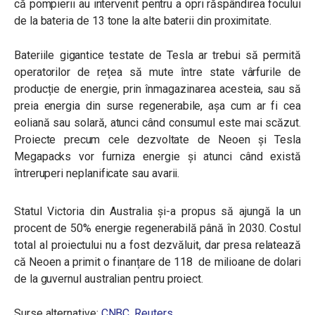
că pompierii au intervenit pentru a opri răspândirea focului
de la bateria de 13 tone la alte baterii din proximitate.
Bateriile gigantice testate de Tesla ar trebui să permită
operatorilor de rețea să mute între state vârfurile de
producție de energie, prin înmagazinarea acesteia, sau să
preia energia din surse regenerabile, așa cum ar fi cea
eoliană sau solară, atunci când consumul este mai scăzut.
Proiecte precum cele dezvoltate de Neoen și Tesla
Megapacks vor furniza energie și atunci când există
întreruperi neplanificate sau avarii.
Statul Victoria din Australia și-a propus să ajungă la un
procent de 50% energie regenerabilă până în 2030. Costul
total al proiectului nu a fost dezvăluit, dar presa relatează
că Neoen a primit o finanțare de 118 de milioane de dolari
de la guvernul australian pentru proiect.
Surse alternative:
CNBC
,
Reuters