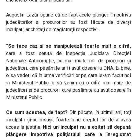
Augustin Lazăr spune că de fapt acele plângeri împotriva
judecătorilor şi procurorilor au fost făcute de diverşi
inculpaţi, anchetaţi de magistraţii respectivi.
“Se face caz şi se manipulează foarte mult o cifră,
care a fost cerută de Inspecţia Judiciară Direcţiei
Naţionale Anticorupţie, cu mai multe mii de procurori şi
judecători, care pasămite ar fi avut dosare la DNA. Ei bine,
o să vedeţi că în urma verificărilor pe care le-am făcut noi
în Ministerul Public, o să venim cu o cifră mai mare de
judecători şi de procurori, care pasămite au avut dosare în
Ministerul Public.
Ce sunt acestea, de fapt?
Din păcate, în ultimii ani, toţi
inculpaţii şi-au însuşit foarte bine dreptul lor de a avea
acces la justiţie.
Nici un inculpat nu a ezitat să depună
plângere împotriva poliţistului care a înregistrat