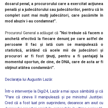
dosarul penal, a procurorului care a exercitat acţiunea
penală şi a judecătorului sau judecătorilor, pentru că în
complet sunt mai mulţi judecători, care pasămite în
mod abuziv i-au condamnat”.
Procurorul General a adăugat că
“Noi trebuie să facem o
anchetă efectivă la fiecare denunţ pe care astfel de
persoane îl fac şi iată cum se manipulează o
statistică, arătând că acele mii de judecători şi
procurori ar fi fost ţinuţi, pentru a fi şantajaţi la
momentul oportun, de cine, de DNA, care de asta ar fi
obţinut atâtea condamnări”.
Declarația lui Augustin Lazăr.
Într-o intervenție la Digi24, Lazăr a mai spus sâmbătă și că
“Pare că cineva îl manipulează și pe ministrul Justiției.
Cred că a fost luat prin surprindere,
deoarece am avut cu