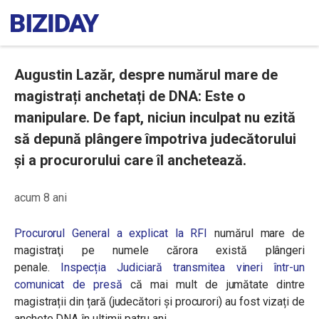
Augustin Lazăr, despre numărul mare de
magistrați anchetați de DNA: Este o
manipulare. De fapt, niciun inculpat nu ezită
să depună plângere împotriva judecătorului
și a procurorului care îl anchetează.
acum 8 ani
Procurorul General a explicat la RFI
numărul mare de
magistraţi pe numele cărora există plângeri
penale.
Inspecția Judiciară transmitea vineri într-un
comunicat de presă
că mai mult de jumătate dintre
magistrații din țară (judecători și procurori) au fost vizați de
anchete DNA în ultimii patru ani.