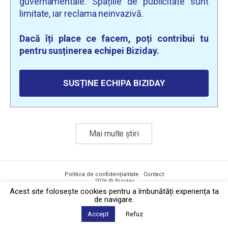
guvernamentale. Spațiile de publicitate sunt
limitate, iar reclama neinvazivă.
Dacă îți place ce facem, poți contribui tu
pentru susținerea echipei Biziday.
SUSȚINE ECHIPA BIZIDAY
Mai multe știri
Politica de confidențialitate
·
Contact
2026 © Biziday
Acest site foloseşte cookies pentru a îmbunătăți experiența ta
de navigare.
Accept
Refuz