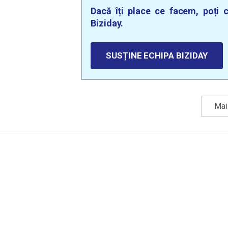
Dacă îți place ce facem, poți c
Biziday.
SUSȚINE ECHIPA BIZIDAY
Mai 