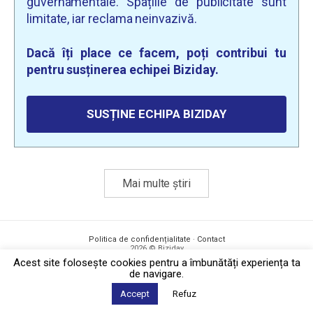
guvernamentale. Spațiile de publicitate sunt
limitate, iar reclama neinvazivă.
Dacă îți place ce facem, poți contribui tu
pentru susținerea echipei Biziday.
SUSȚINE ECHIPA BIZIDAY
Mai multe știri
Politica de confidențialitate
·
Contact
2026 © Biziday
Acest site foloseşte cookies pentru a îmbunătăți experiența ta
de navigare.
Accept
Refuz