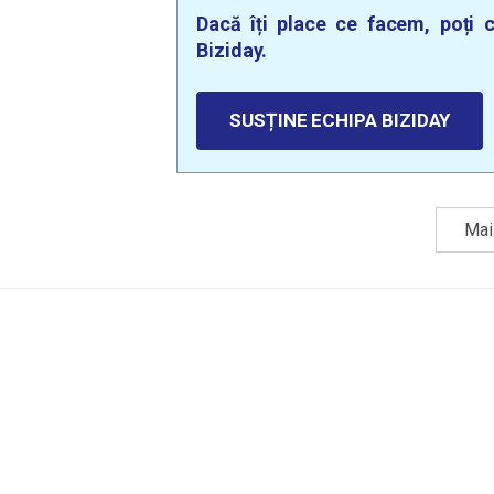
Dacă îți place ce facem, poți c
Biziday.
SUSȚINE ECHIPA BIZIDAY
Mai 