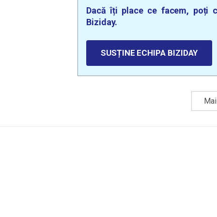
Dacă îți place ce facem, poți c
Biziday.
SUSȚINE ECHIPA BIZIDAY
Mai 