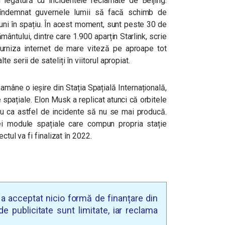
 legătură cu incidentele reclamate de Beijing.
 a îndemnat guvernele lumii să facă schimb de
ziuni în spațiu. În acest moment, sunt peste 30 de
mântului, dintre care 1.900 aparțin Starlink, scrie
a furniza internet de mare viteză pe aproape tot
te serii de sateliți în viitorul apropiat.
mâne o ieșire din Stația Spațială Internațională,
e spațiale. Elon Musk a replicat atunci că orbitele
ntru ca astfel de incidente să nu se mai producă.
ei module spațiale care compun propria stație
ctul va fi finalizat în 2022.
u a acceptat nicio formă de finanțare din
e publicitate sunt limitate, iar reclama