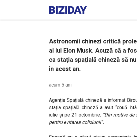
Astronomii chinezi critică proiec
al lui Elon Musk. Acuză că a fo
ca stația spațială chineză să nu
în acest an.
acum 5 ani
Agenția Spațială chineză a informat Biro
stația spațială chineză a avut “două întâ
iulie și pe 21 octombrie:
“Din motive de s
pentru evitarea coliziunii”.