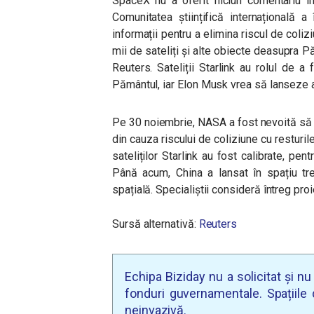
SpaceX nu a oferit niciun comentariu în
Comunitatea științifică internațională
informații pentru a elimina riscul de coli
mii de sateliți și alte obiecte deasupra Pă
Reuters. Sateliții Starlink au rolul de 
Pământul, iar Elon Musk vrea
să lanseze al
Pe 30 noiembrie, NASA a fost nevoită să a
din cauza riscului de coliziune cu resturil
sateliților Starlink au fost calibrate, pe
Până acum, China a lansat în spațiu tr
spațială. Specialiștii consideră întreg proie
Sursă alternativă:
Reuters
Echipa Biziday nu a solicitat și n
fonduri guvernamentale. Spațiile d
neinvazivă.