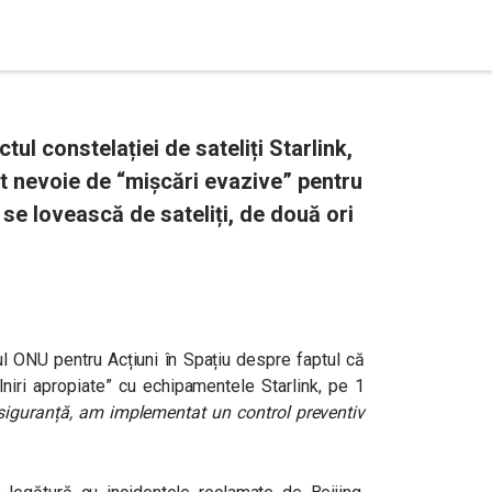
tul constelației de sateliți Starlink,
st nevoie de “mișcări evazive” pentru
 se lovească de sateliți, de două ori
ul ONU pentru Acțiuni în Spațiu despre faptul că
lniri apropiate” cu echipamentele Starlink, pe 1
iguranță, am implementat un control preventiv