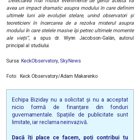
“
Detectarea mai multor evenimente de genul acesta va
avea un impact dramatic asupra modului în care definim
ultimele luni ale evoluției stelare, unind observatori și
teoreticieni în încercarea de a rezolva misterul asupra
modului în care stelele masive își petrec ultimele momente
ale vieții”
, a spus dr. Wynn Jacobson-Galán, autorul
principal al studiului.
Sursa:
KeckObservatory
,
SkyNews
Foto:
Keck Observatory/Adam Makarenko
Echipa Biziday nu a solicitat și nu a acceptat
nicio formă de finanțare din fonduri
guvernamentale. Spațiile de publicitate sunt
limitate, iar reclama neinvazivă.
Dacă îți place ce facem, poți contribui tu