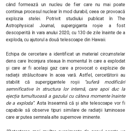
când formează un nucleu de fier care nu mai poate
continua procesul nuclear în mod durabil, ceea ce provoacă
explozia stelei. Potrivit studiului publicat în The
Astrophysical Journal, supergiganta roșie a fost
descoperită în vara anului 2020, cu 130 de zile înainte de a
exploda, cu ajutorul a două telescoape din Hawaii.
Echipa de cercetare a identificat un material circumstelar
dens care înconjura steaua în momentul în care a explodat
și care ar fi același gaz care a provocat o explozie de
radiații strălucitoare în acea vară. Astfel, cercetătorii au
stabilit că supergigantele roșii
“
suferă modificări
semnificative în structura lor internă, care apoi duc la
ejecția tumultuoasă a gazului cu câteva momente înainte
de a exploda
”
. Asta înseamnă că și alte telescoape vor fi
capabile să observe tipuri similare de radiații luminoase
care ar putea semnala alte supernove iminente.