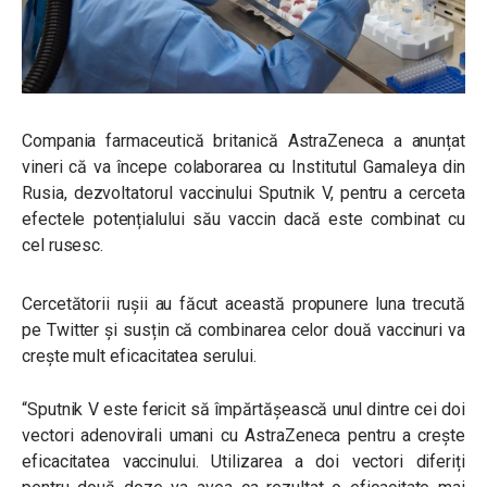
Compania farmaceutică britanică AstraZeneca a anunțat
vineri
că va începe colaborarea cu Institutul Gamaleya din
Rusia, dezvoltatorul vaccinului Sputnik V, pentru a
cerceta
efectele potențialului său vaccin dacă este combinat cu
cel rusesc.
Cercetătorii rușii au făcut această propunere luna trecută
pe Twitter și susțin că combinarea celor două vaccinuri va
crește mult eficacitatea serului.
“Sputnik V este fericit să împărtășească unul dintre cei doi
vectori adenovirali umani cu AstraZeneca pentru a crește
eficacitatea vaccinului. Utilizarea a doi vectori diferiți