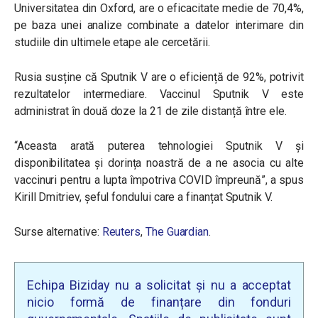
Universitatea din Oxford, are o eficacitate medie de 70,4%,
pe baza unei analize combinate a datelor interimare din
studiile din ultimele etape ale cercetării.
Rusia susține că Sputnik V are o eficiență de 92%, potrivit
rezultatelor intermediare.
Vaccinul Sputnik V este
administrat în două doze la 21 de zile distanță între ele.
“Aceasta arată puterea tehnologiei Sputnik V și
disponibilitatea și dorința noastră de a ne asocia cu alte
vaccinuri pentru a lupta împotriva COVID împreună”, a spus
Kirill Dmitriev, șeful fondului care a finanțat Sputnik V.
Surse alternative:
Reuters
,
The Guardian
.
Echipa Biziday nu a solicitat și nu a acceptat
nicio formă de finanțare din fonduri