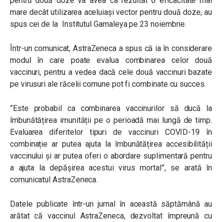
pentru două doze va avea ca rezultat o eficacitate mai
mare decât utilizarea aceluiași vector pentru două doze, au
spus cei de la Institutul Gamaleya pe 23 noiembrie.
Într-un comunicat, AstraZeneca
a spus că ia în considerare
modul în care poate evalua combinarea celor două
vaccinuri, pentru a vedea dacă cele două vaccinuri bazate
pe virusuri ale răcelii comune pot fi combinate cu succes.
”Este probabil ca combinarea vaccinurilor să ducă la
îmbunătățirea imunității pe o perioadă mai lungă de timp.
Evaluarea diferitelor tipuri de vaccinuri COVID-19 în
combinație ar putea ajuta la îmbunătățirea accesibilității
vaccinului și ar putea oferi o abordare suplimentară pentru
a ajuta la depășirea acestui virus mortal”, se arată în
comunicatul AstraZeneca.
Datele publicate într-un jurnal în această săptămână au
arătat că vaccinul AstraZeneca, dezvoltat împreună cu