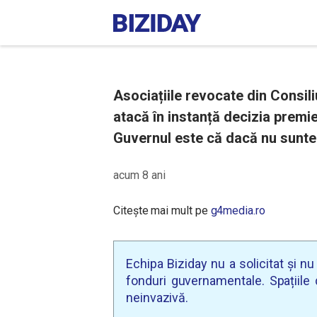
Asociațiile revocate din Consil
atacă în instanță decizia premie
Guvernul este că dacă nu sunt
acum 8 ani
Citește mai mult pe
g4media.ro
Echipa Biziday nu a solicitat și n
fonduri guvernamentale. Spațiile d
neinvazivă.