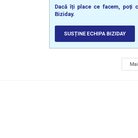
Dacă îți place ce facem, poți c
Biziday.
SUSȚINE ECHIPA BIZIDAY
Mai 