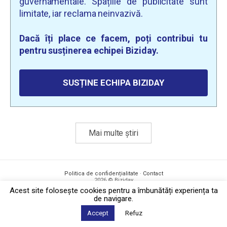
guvernamentale. Spațiile de publicitate sunt
limitate, iar reclama neinvazivă.
Dacă îți place ce facem, poți contribui tu
pentru susținerea echipei Biziday.
SUSȚINE ECHIPA BIZIDAY
Mai multe știri
Politica de confidențialitate
·
Contact
2026 © Biziday
Acest site foloseşte cookies pentru a îmbunătăți experiența ta
de navigare.
Accept
Refuz