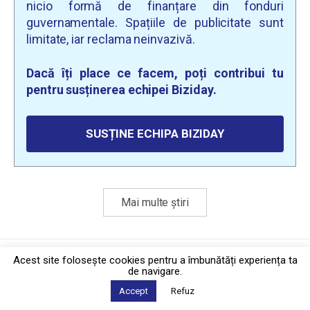
nicio formă de finanțare din fonduri
guvernamentale. Spațiile de publicitate sunt
limitate, iar reclama neinvazivă.
Dacă îți place ce facem, poți contribui tu
pentru susținerea echipei Biziday.
SUSȚINE ECHIPA BIZIDAY
Mai multe știri
Politica de confidențialitate
·
Contact
Acest site foloseşte cookies pentru a îmbunătăți experiența ta
2026 © Biziday
de navigare.
Accept
Refuz