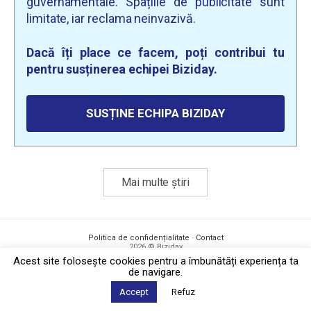
guvernamentale. Spațiile de publicitate sunt
limitate, iar reclama neinvazivă.
Dacă îți place ce facem, poți contribui tu
pentru susținerea echipei Biziday.
SUSȚINE ECHIPA BIZIDAY
Mai multe știri
Politica de confidențialitate
·
Contact
2026 © Biziday
Acest site foloseşte cookies pentru a îmbunătăți experiența ta
de navigare.
Accept
Refuz