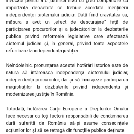
invocate pentru a o justifica erau cu greu compatibile cu
importanța deosebită ce trebuie acordată menținerii
independenței sistemului judiciar. Dată fiind gravitatea sa,
măsura a avut un „efect de descurajare” față de
participarea procurorilor și a judecătorilor la dezbaterile
publice privind reformele legislative care afectează
sistemul judiciar și, în general, privind toate aspectele
referitoare la independența justiției.
Neîndoielnic, pronunțarea acestei hotărâri istorice este de
natură să întărească independența sistemului judiciar,
independența procurorilor, dar și să încurajeze participarea
magistraților la dezbaterile privind independența și
modernizarea justiție în România.
Totodată, hotărârea Curții Europene a Drepturilor Omului
face necesar ca toți factorii responsabili de condamnarea
dură suferită de România să-și asume consecințele
acțiunilor lor și să se retragă din funcțiile publice deținute.