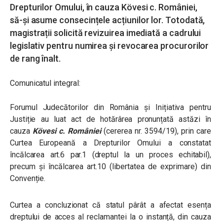
Drepturilor Omului, în cauza Kövesi c. României,
să-și asume consecințele acțiunilor lor. Totodată,
magistrații solicită revizuirea imediată a cadrului
legislativ pentru numirea și revocarea procurorilor
de rang înalt.
Comunicatul integral:
Forumul Judecătorilor din România și Inițiativa pentru
Justiție au luat act de hotărârea pronunțată astăzi în
cauza
Kövesi c. României
(cererea nr. 3594/19), prin care
Curtea Europeană a Drepturilor Omului a constatat
încălcarea art.6 par.1 (dreptul la un proces echitabil),
precum și încălcarea art.10 (libertatea de exprimare) din
Convenție.
Curtea a concluzionat că statul pârât a afectat esența
dreptului de acces al reclamantei la o instanță, din cauza