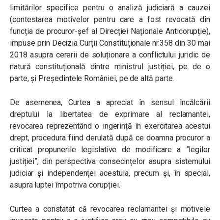
limitărilor specifice pentru o analiză judiciară a cauzei
(contestarea motivelor pentru care a fost revocată din
funcția de procuror-șef al Direcției Naționale Anticorupție),
impuse prin Decizia Curții Constituționale nr.358 din 30 mai
2018 asupra cererii de soluționare a conflictului juridic de
natură constituțională dintre ministrul justiției, pe de o
parte, și Președintele României, pe de altă parte.
De asemenea, Curtea a apreciat în sensul încălcării
dreptului la libertatea de exprimare al reclamantei,
revocarea reprezentând o ingerință în exercitarea acestui
drept, procedura fiind derulată după ce doamna procuror a
criticat propunerile legislative de modificare a ”legilor
justiției”, din perspectiva consecințelor asupra sistemului
judiciar și independenței acestuia, precum și, în special,
asupra luptei împotriva corupției.
Curtea a constatat că revocarea reclamantei și motivele