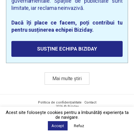
guvernamentale. Spațiile de publicitate sunt
limitate, iar reclama neinvazivă.
Dacă îți place ce facem, poți contribui tu
pentru susținerea echipei Biziday.
SUSȚINE ECHIPA BIZIDAY
Mai multe știri
Politica de confidențialitate
·
Contact
2026 © Biziday
Acest site foloseşte cookies pentru a îmbunătăți experiența ta
de navigare.
Accept
Refuz