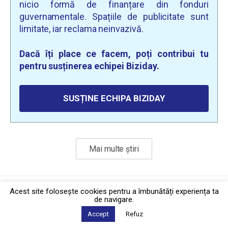
nicio formă de finanțare din fonduri
guvernamentale. Spațiile de publicitate sunt
limitate, iar reclama neinvazivă.
Dacă îți place ce facem, poți contribui tu
pentru susținerea echipei Biziday.
SUSȚINE ECHIPA BIZIDAY
Mai multe știri
Politica de confidențialitate
·
Contact
Acest site foloseşte cookies pentru a îmbunătăți experiența ta
2026 © Biziday
de navigare.
Accept
Refuz