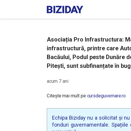
Asociația Pro Infrastructura: M
infrastructură, printre care Au
Bacăului, Podul peste Dunăre de
Pitești, sunt subfinanțate în bu
acum 7 ani
Citește mai mult pe
cursdeguvernare.ro
Echipa Biziday nu a solicitat și n
fonduri guvernamentale. Spațiile d