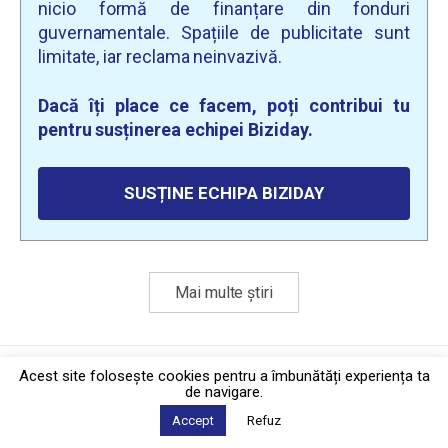
nicio formă de finanțare din fonduri
guvernamentale. Spațiile de publicitate sunt
limitate, iar reclama neinvazivă.
Dacă îți place ce facem, poți contribui tu
pentru susținerea echipei Biziday.
SUSȚINE ECHIPA BIZIDAY
Mai multe știri
Politica de confidențialitate
·
Contact
Acest site foloseşte cookies pentru a îmbunătăți experiența ta
2026 © Biziday
de navigare.
Accept
Refuz