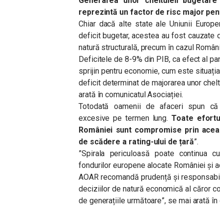
Generarea unor cheltuieli bugetare 
reprezintă un factor de risc major pe
Chiar dacă alte state ale Uniunii Europe
deficit bugetar, acestea au fost cauzate d
natură structurală, precum în cazul Români
Deficitele de 8-9% din PIB, ca efect al p
sprijin pentru economie, cum este situația 
deficit determinat de majorarea unor chel
arată în comunicatul Asociației.
Totodată oamenii de afaceri spun că ”
excesive pe termen lung.
Toate efortu
României sunt compromise prin acea
de scădere a rating-ului de țară
”.
”Spirala periculoasă poate continua cu
fondurilor europene alocate României și ad
AOAR recomandă prudență și responsabilita
deciziilor de natură economică al căror cos
de generațiile următoare”, se mai arată în