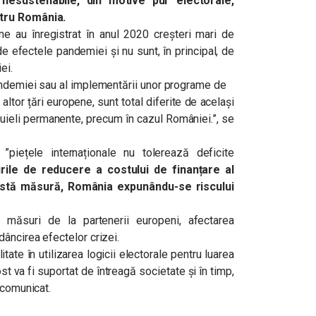
nesustenabile, din motive pur electorale,
ntru România.
ne au înregistrat în anul 2020 creșteri mari de
e efectele pandemiei și nu sunt, în principal, de
ei.
andemiei sau al implementării unor programe de
altor țări europene, sunt total diferite de același
tuieli permanente, precum în cazul României.”, se
piețele internaționale nu tolerează deficite
rile de reducere a costului de finanțare al
stă măsură, România expunându-se riscului
 măsuri de la partenerii europeni, afectarea
âncirea efectelor crizei.
te în utilizarea logicii electorale pentru luarea
t va fi suportat de întreagă societate și în timp,
 comunicat.