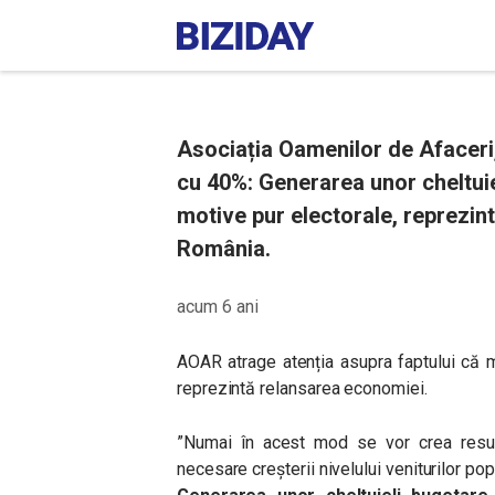
Asociația Oamenilor de Afaceri,
cu 40%: Generarea unor cheltuie
motive pur electorale, reprezin
România.
acum 6 ani
AOAR atrage atenția asupra faptului că 
reprezintă relansarea economiei.
”Numai în acest mod se vor crea resurse
necesare creșterii nivelului veniturilor popu