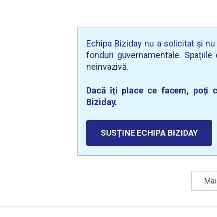
Echipa Biziday nu a solicitat și n
fonduri guvernamentale. Spațiile d
neinvazivă.
Dacă îți place ce facem, poți c
Biziday.
SUSȚINE ECHIPA BIZIDAY
Mai 