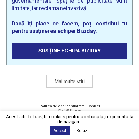
guvernamentale. Spațiile de publicitate sunt
limitate, iar reclama neinvazivă.
Dacă îți place ce facem, poți contribui tu
pentru susținerea echipei Biziday.
SUSȚINE ECHIPA BIZIDAY
Mai multe știri
Politica de confidențialitate
·
Contact
2026 © Biziday
Acest site foloseşte cookies pentru a îmbunătăți experiența ta
de navigare.
Accept
Refuz