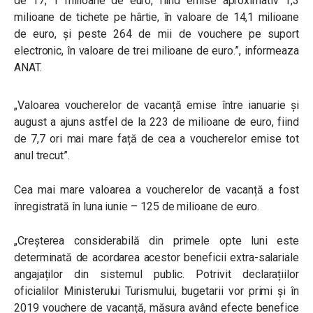
de 17, 1 milioane de euro, fiind emise aproximativ 1,3
milioane de tichete pe hârtie, în valoare de 14,1 milioane
de euro, și peste 264 de mii de vouchere pe suport
electronic, în valoare de trei milioane de euro.
”
, informeaza
ANAT.
„
Valoarea voucherelor de vacanță emise între ianuarie și
august a ajuns astfel de la 223 de milioane de euro, fiind
de 7,7 ori mai mare față de cea a voucherelor emise tot
anul trecut
”
.
Cea mai mare valoarea a voucherelor de vacanță a fost
înregistrată în luna iunie – 125 de milioane de euro.
„
Creșterea considerabilă din primele opte luni este
determinată de acordarea acestor beneficii extra-salariale
angajaților din sistemul public. Potrivit declarațiilor
oficialilor Ministerului Turismului, bugetarii vor primi și în
2019 vouchere de vacanță, măsura având efecte benefice