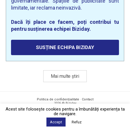
guvernamentale. Spațiile de publicitate sunt
limitate, iar reclama neinvazivă.
Dacă îți place ce facem, poți contribui tu
pentru susținerea echipei Biziday.
SUSȚINE ECHIPA BIZIDAY
Mai multe știri
Politica de confidențialitate
·
Contact
2026 © Biziday
Acest site foloseşte cookies pentru a îmbunătăți experiența ta
de navigare.
Accept
Refuz