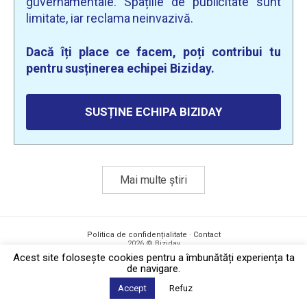
guvernamentale. Spațiile de publicitate sunt
limitate, iar reclama neinvazivă.
Dacă îți place ce facem, poți contribui tu
pentru susținerea echipei Biziday.
SUSȚINE ECHIPA BIZIDAY
Mai multe știri
Politica de confidențialitate
·
Contact
2026 © Biziday
Acest site foloseşte cookies pentru a îmbunătăți experiența ta
de navigare.
Accept
Refuz