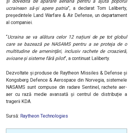
și dovedită de apărare aeriană pentru a ajuta poporul
ucrainean să-și apere patria
”, a declarat Tom Laliberty,
președintele Land Warfare & Air Defense, un departament
al companiei.
“
Ucraina se va alătura celor 12 națiuni de pe tot globul
care se bazează pe NASAMS pentru a se proteja de o
multitudine de amenințări, inclusiv rachete de croazieră,
avioane și sisteme fără pilot
”, a continuat Laliberty.
Dezvoltate și produse de Raytheon Missiles & Defense și
Kongsberg Defence & Aerospace din Norvegia, sistemele
NASAMS sunt compuse din radare Sentinel, rachete aer-
aer cu rază medie avansată și centrul de distribuție a
tragerii KDA.
Sursă:
Raytheon Technologies