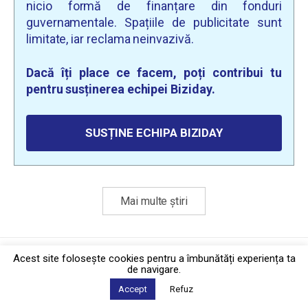
nicio formă de finanțare din fonduri
guvernamentale. Spațiile de publicitate sunt
limitate, iar reclama neinvazivă.
Dacă îți place ce facem, poți contribui tu
pentru susținerea echipei Biziday.
SUSȚINE ECHIPA BIZIDAY
Mai multe știri
Politica de confidențialitate
·
Contact
Acest site foloseşte cookies pentru a îmbunătăți experiența ta
2026 © Biziday
de navigare.
Accept
Refuz