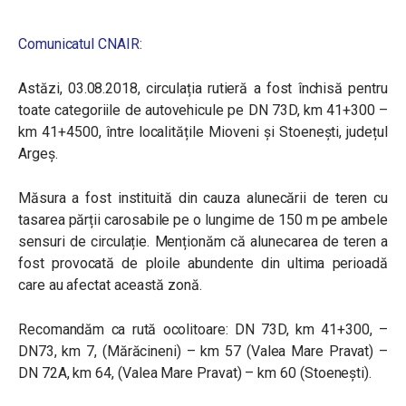
Comunicatul CNAIR:
Astăzi, 03.08.2018, circulația rutieră a fost închisă pentru
toate categoriile de autovehicule pe DN 73D, km 41+300 –
km 41+4500, între localitățile Mioveni și Stoenești, județul
Argeș.
Măsura a fost instituită din cauza alunecării de teren cu
tasarea părții carosabile pe o lungime de 150 m pe ambele
sensuri de circulație. Menționăm că alunecarea de teren a
fost provocată de ploile abundente din ultima perioadă
care au afectat această zonă.
Recomandăm ca rută ocolitoare: DN 73D, km 41+300, –
DN73, km 7, (Mărăcineni) – km 57 (Valea Mare Pravat) –
DN 72A, km 64, (Valea Mare Pravat) – km 60 (Stoenești).