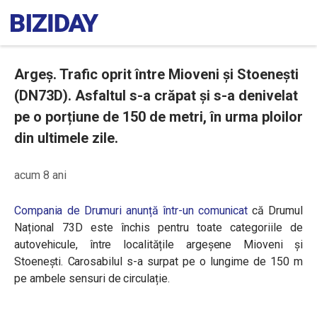
Argeș. Trafic oprit între Mioveni și Stoenești
(DN73D). Asfaltul s-a crăpat și s-a denivelat
pe o porțiune de 150 de metri, în urma ploilor
din ultimele zile.
acum 8 ani
Compania de Drumuri anunță într-un comunicat
că Drumul
Național 73D este închis pentru toate categoriile de
autovehicule, între localitățile argeșene Mioveni și
Stoenești. Carosabilul s-a surpat pe o lungime de 150 m
pe ambele sensuri de circulație.