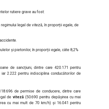
elor rutiere grave au fost:
 regimului legal de viteză, în proporții egale, de
 accidente.
lelor și pietonilor, în proporții egale, câte 8,2%
ioane de sancțiuni, dintre care 420.171 pentru
 iar 2.222 pentru indisciplina conducătorilor de
e 118.696 de permise de conducere, dintre care
egal de
viteză
(50.690 pentru depășirea cu mai
rea cu mai mult de 70 km/h) și 16.041 pentru