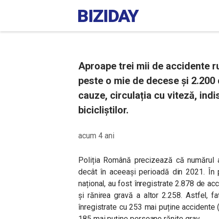
Aproape trei mii de accidente ru
peste o mie de decese și 2.200 
cauze, circulația cu viteză, indis
bicicliștilor.
acum 4 ani
Poliția Română precizează că numărul ac
decât în aceeași perioadă din 2021. În 
național, au fost înregistrate 2.878 de a
și rănirea gravă a altor 2.258. Astfel, 
înregistrate cu 253 mai puține accidente
185 mai puține persoane rănite grav.