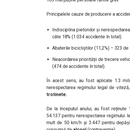
Principalele cauze de producere a accident
Indisciplina pietonilor și nerespectarea
câte 18% (1.034 accidente în total).
Abaterile bicicliștilor (11,2%) – 323 de
Neacordarea priorității de trecere vehicu
(474 de accidente în total).
În acest sens, au fost aplicate 1.3 mil
nerespectarea regimului legal de viteză,
trotinete.
De la începutul anului, au fost reținut
54.137 pentru nerespectarea regimului l
mult de 50 km/h și 3.447 pentru depăși
consumul de
alcool
(contravenție).