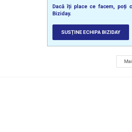
Dacă îți place ce facem, poți c
Biziday.
SUSȚINE ECHIPA BIZIDAY
Mai 