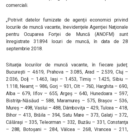
comerciali.
„Potrivit datelor furnizate de agenţii economici privind
locurile de muncă vacante, înevidenţele Agenţiei Naţionale
pentru Ocuparea Forţei de Muncă (ANOFM) sunt
înregistrate 31.894 locuri de muncă, în data de 28
septembrie 2018.
Situaţia locurilor de muncă vacante, în fiecare judeţ:
Bucureşti – 4.619, Prahova – 3.085, Arad – 2.539, Cluj –
2.036, Dolj – 1.463, Iaşi – 1.453, Timiş – 1.425, Sibiu –
1.118, Neamţ – 986, Gorj – 931, Olt – 760, Harghita – 690,
Alba – 679, Ilfov – 655, Argeș – 640, Hunedoara – 597,
Bistriţa-Năsăud – 588, Maramureş – 575, Braşov – 536,
Mureş – 498, Vaslui – 488, Dâmboviţa – 429, Tulcea – 418,
Bihor – 413, Brăila – 394, Satu Mare – 373, Galaţi – 372,
Călăraşi – 335, Teleorman – 332, Buzău – 331, Constanţa
– 288, Botoşani – 284, Vâlcea – 268, Vrancea – 211,