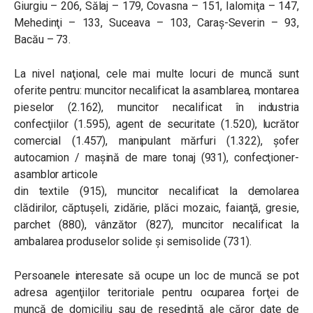
Giurgiu – 206, Sălaj – 179, Covasna – 151, Ialomiţa – 147,
Mehedinţi – 133, Suceava – 103, Caraş-Severin – 93,
Bacău – 73.
La nivel naţional, cele mai multe locuri de muncă sunt
oferite pentru: muncitor necalificat la asamblarea, montarea
pieselor (2.162), muncitor necalificat în industria
confecţiilor (1.595), agent de securitate (1.520), lucrător
comercial (1.457), manipulant mărfuri (1.322), şofer
autocamion / maşină de mare tonaj (931), confecţioner-
asamblor articole
din textile (915), muncitor necalificat la demolarea
clădirilor, căptuşeli, zidărie, plăci mozaic, faianţă, gresie,
parchet (880), vânzător (827), muncitor necalificat la
ambalarea produselor solide şi semisolide (731).
Persoanele interesate să ocupe un loc de muncă se pot
adresa agenţiilor teritoriale pentru ocuparea forţei de
muncă de domiciliu sau de reşedinţă ale căror date de