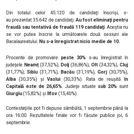
Din totalul celor 45.120 de candidaţi înscrişi, s-
au prezentat 35.642 de candidaţi.
Au fost eliminaţi pentru
fraudă sau tentativă de fraudă 119 candidaţi
. Aceştia nu
se vor putea înscrie la următoarele două sesiuni ale
Bacalaureatului.
Nu s-a înregistrat nicio medie de 10.
Procente de promovare
peste 30%
s-au înregistrat în
judeţele
Neamț
(37,52%),
Dolj
(36,86%),
Olt
(34,32%),
Cluj
(31,77%),
Sibiu
(31,71%),
Bacău
(31,19%),
Gorj
(30,75%),
Alba
(30,35%) și
Vaslui
(30,33%). Rata de reușită
în
Capitală este de 26,65%
. Judeţe situate
sub 20%
sunt
Giurgiu
(15,82%) și
Ilfov
(15,40%).
Contestaţiile pot fi depuse sâmbătă, 1 septembrie până la
ora 16:00. Rezultatele finale vor fi făcute publice joi, 6
septembrie.