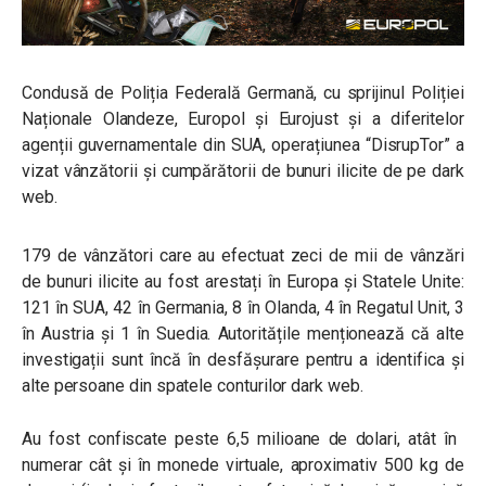
Condusă de Poliția Federală Germană, cu sprijinul Poliției
Naționale Olandeze, Europol și Eurojust și a diferitelor
agenții guvernamentale din SUA, operațiunea “DisrupTor” a
vizat vânzătorii și cumpărătorii de bunuri ilicite de pe dark
web.
179 de vânzători care au efectuat zeci de mii de vânzări
de bunuri ilicite au fost arestați în Europa și Statele Unite:
121 în SUA, 42 în Germania, 8 în Olanda, 4 în Regatul Unit, 3
în Austria și 1 în Suedia. Autoritățile menționează că alte
investigații sunt încă în desfășurare pentru a identifica și
alte persoane din spatele conturilor dark web.
Au fost confiscate peste 6,5 milioane de dolari, atât în ​​
numerar cât și în monede virtuale, aproximativ 500 kg de