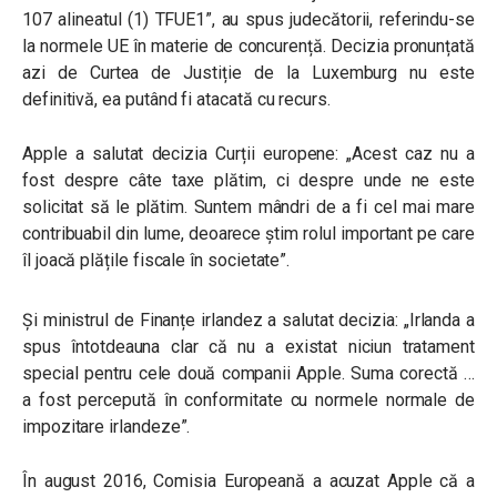
107 alineatul (1) TFUE1”, au spus judecătorii, referindu-se
la normele UE în materie de concurență.
Decizia pronunțată
azi de Curtea de Justiție de la Luxemburg nu este
definitivă, ea putând fi atacată cu recurs.
Apple a salutat decizia Curții europene: „Acest caz nu a
fost despre câte taxe plătim, ci despre unde ne este
solicitat să le plătim. Suntem mândri de a fi cel mai mare
contribuabil din lume, deoarece știm rolul important pe care
îl joacă plățile fiscale în societate”.
Și ministrul de Finanțe irlandez a salutat decizia: „Irlanda a
spus întotdeauna clar că nu a existat niciun tratament
special pentru cele două companii Apple. Suma corectă …
a fost percepută în conformitate cu normele normale de
impozitare irlandeze”.
În august 2016, Comisia Europeană a acuzat Apple că a