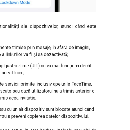
ionalități ale dispozitivelor, atunci când este
ente trimise prin mesaje, în afară de imagini,
a linkurilor va fi și ea dezactivată;
t just-in-time (JIT) nu va mai funcționa decât
 acest lucru;
e de servicii primite, inclusiv apelurile FaceTime,
ute sau dacă utilizatorul nu a trimis anterior o
emis acea invitație;
au cu un alt dispozitiv sunt blocate atunci când
ntru a preveni
copierea datelor dispozitivului.