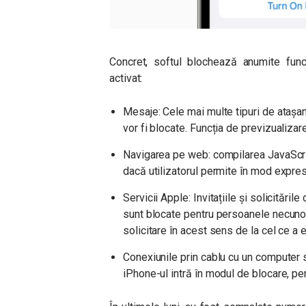
Concret, softul blochează anumite funcț
activat:
Mesaje: Cele mai multe tipuri de atașam
vor fi blocate. Funcția de previzualizare 
Navigarea pe web: compilarea JavaScrip
dacă utilizatorul permite în mod expres
Servicii Apple: Invitațiile și solicităril
sunt blocate pentru persoanele necunosc
solicitare în acest sens de la cel ce a 
Conexiunile prin cablu cu un computer s
iPhone-ul intră în modul de blocare, pe