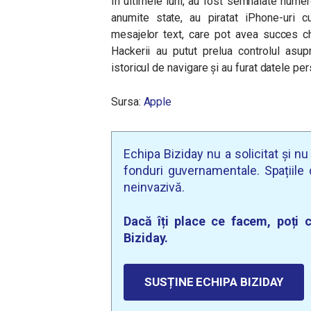
În ultimele luni, au fost semnalate nume
anumite state, au piratat iPhone-uri cu
mesajelor text, care pot avea succes chi
Hackerii au putut prelua controlul asup
istoricul de navigare și au furat datele per
Sursa:
Apple
Echipa Biziday nu a solicitat și n
fonduri guvernamentale. Spațiile d
neinvazivă.
Dacă îți place ce facem, poți c
Biziday.
SUSȚINE ECHIPA BIZIDAY