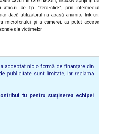
roase cazuri în care
hackeri, inclusiv sprijiniți de
 atacuri de tip ”zero-click”, prin intermediul
ar dacă utilizatorul nu apasă anumite link-uri.
ra microfonului și a camerei, au putut accesa
sonale ale victimelor.
u a acceptat nicio formă de finanțare din
e publicitate sunt limitate, iar reclama
ontribui tu pentru susținerea echipei