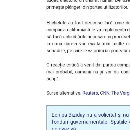
audita aleatoriu un anumit număr. De ase
primește plângeri din partea utilizatorilor.
Etichetele au fost descrise încă iunie d
compania californiană le va implementa de 
să facă schimbările necesare în produsele
în urma căreia vor exista mai multe noti
sensibile, pe care le va primi un posesor 
O reacție critică a venit din partea comp
mai probabil, oamenii nu-și vor da cons
scop”
.
Surse alternative:
Reuters
,
CNN
,
The Verg
Echipa Biziday nu a solicitat și n
fonduri guvernamentale. Spațiile d
neinvazivă.