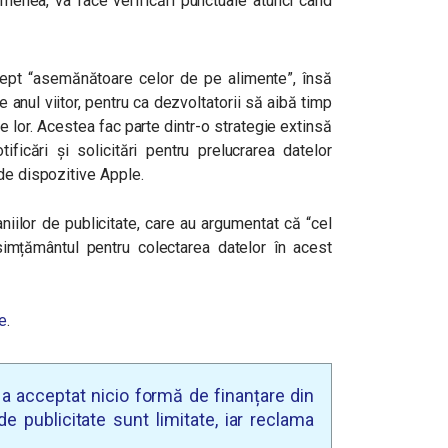
menea, va face verificări punctuale atunci când
rept
“asemănătoare celor de pe alimente”
, însă
anul viitor, pentru ca dezvoltatorii să aibă timp
 lor. Acestea fac parte dintr-o strategie extinsă
ficări și solicitări pentru prelucrarea datelor
de dispozitive Apple.
aniilor de publicitate, care au argumentat că
“cel
imțământul pentru colectarea datelor în acest
e
.
u a acceptat nicio formă de finanțare din
e publicitate sunt limitate, iar reclama