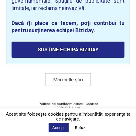
guvernamentale. Spațiile de publicitate sunt
limitate, iar reclama neinvazivă.
Dacă îți place ce facem, poți contribui tu
pentru susținerea echipei Biziday.
SUSȚINE ECHIPA BIZIDAY
Mai multe știri
Politica de confidențialitate
·
Contact
2026 © Biziday
Acest site foloseşte cookies pentru a îmbunătăți experiența ta
de navigare.
Accept
Refuz