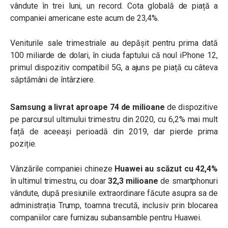
vândute în trei luni, un record. Cota globală de piață a
companiei americane este acum de 23,4%.
Veniturile sale trimestriale au depășit pentru prima dată
100 miliarde de dolari, în ciuda faptului că noul iPhone 12,
primul dispozitiv compatibil 5G, a ajuns pe piață cu câteva
săptămâni de întârziere.
Samsung a livrat aproape 74 de milioane
de dispozitive
pe parcursul ultimului trimestru din 2020, cu 6,2% mai mult
față de aceeași perioadă din 2019, dar pierde prima
poziție.
Vânzările companiei chineze
Huawei au scăzut cu 42,4%
în ultimul trimestru, cu doar
32,3 milioane
de smartphonuri
vândute, după presiunile extraordinare făcute asupra sa de
administrația Trump, toamna trecută, inclusiv prin blocarea
companiilor care furnizau subansamble pentru Huawei.