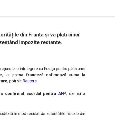
ritățile din Franța și va plăti cinci
zentând impozite restante.
ajuns la o înțelegere cu Franța pentru plata unei
e, iar
presa franceză estimează suma la
euro
, potrivit
Reuters
.
 a confirmat acordul pentru
AFP
, dar nu a
ditată în mod regulat de autoritățile fiscale din