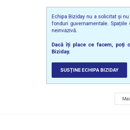
Echipa Biziday nu a solicitat și n
fonduri guvernamentale. Spațiile d
neinvazivă.
Dacă îți place ce facem, poți c
Biziday.
SUSȚINE ECHIPA BIZIDAY
Mai 