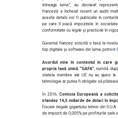
întreaga lume”, au declarat reprezent
franceză a încheiat recent un audit mult
aceste detalii vor fi publicate în conturi
pe care îl joacă impozitele în societate
conformitate cu legile și practicile în vigo
Guvernul francez solicită o taxă la nivel
top digitale și software din lume, potrivit
Acordul vine în contextul în care 
propria taxă unică “GAFA”
, numită dup
statele membre ale UE nu au ajuns la 
tehnologie ar putea fi obligate să plăteas
În 2016,
Comisia Europeană a solicit
irlandez 14,5 miliarde de dolari în imp
fiscale ilegale gigantului tehnic din S.U.A
de impozit de 0,005% pe profiturile sale