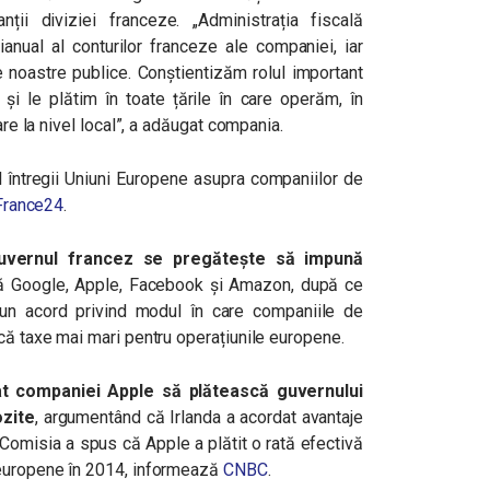
anții diviziei franceze.
„
Administrația fiscală
ianual al conturilor franceze ale companiei, iar
le noastre publice. Conștientizăm rolul important
 și le plătim în toate țările în care operăm, în
are la nivel local”, a adăugat compania.
ul întregii Uniuni Europene asupra companiilor de
France24
.
guvernul francez se pregătește să impună
ă Google, Apple, Facebook și Amazon, după ce
un acord privind modul în care companiile de
că taxe mai mari pentru operațiunile europene.
at companiei Apple să plătească guvernului
ozite
, argumentând că Irlanda a acordat avantaje
. Comisia a spus că Apple a plătit o rată efectivă
 europene în 2014, informează
CNBC
.