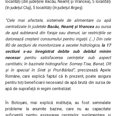
localități (din județele Bacău, Neamț și Vrancea), 5 localități
(în județul Cluj), 5 localități (în județul Argeș).
“Cele mai afectate, sistemele de alimentare cu apă
centralizate în judetele
Bacău, Neamț și Vrancea
au sursa
de apă subterană din foraje sau drenuri, iar restricțiile se
datorează creșterii consumului pentru irigații. (…)
Din cele
80 de secțiuni de monitorizare a secetei hidrologice,
la 17
sectiuni s-au înregistrat debite sub debitul minim
necesar
pentru satisfacerea cerințelor sub aspect
cantitativ, în bazinele hidrografice: Someș-Tisa, Banat, Olt
și în special în Siret și Prut-Bârlad”
, precizează Apele
Române, care explică faptul că în prezent, poate asigura
pentru toți beneficiarii necesarul de apă brută din sursa de
apă de suprafață in regim centralizat.
În Botoșani, mai explică instituția, au fost semnalate
probleme la anumite bazine, care nu au capacitate
suficientă pentru asigurarea cerințelor suplimentare și