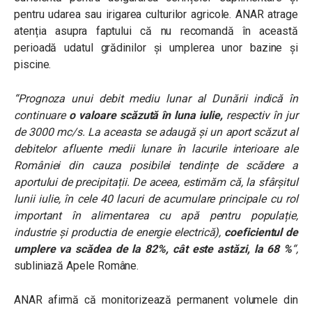
pentru udarea sau irigarea culturilor agricole. ANAR atrage
atenția asupra faptului că nu recomandă în această
perioadă udatul grădinilor și umplerea unor bazine și
piscine.
“Prognoza unui debit mediu lunar al Dunării indică în
continuare
o valoare scăzută în luna iulie,
respectiv în jur
de 3000 mc/s. La aceasta se adaugă și un aport scăzut al
debitelor afluente medii lunare în lacurile interioare ale
României din cauza posibilei tendințe de scădere a
aportului de precipitații. De aceea, estimăm că, la sfârșitul
lunii iulie, în cele 40 lacuri de acumulare principale cu rol
important în alimentarea cu apă pentru populație,
industrie și productia de energie electrică),
coeficientul de
umplere va scădea de la 82%, cât este astăzi, la 68 %
“,
subliniază Apele Române.
ANAR afirmă că monitorizează permanent volumele din