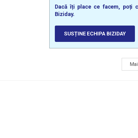
Dacă îți place ce facem, poți c
Biziday.
SUSȚINE ECHIPA BIZIDAY
Mai 