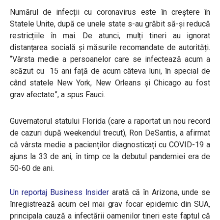
Numărul de infecții cu coronavirus este în creștere în
Statele Unite, după ce unele state s-au grăbit să-și reducă
restricțiile în mai. De atunci, mulți tineri au ignorat
distanțarea socială și măsurile recomandate de autorități.
“Vârsta medie a persoanelor care se infectează acum a
scăzut cu 15 ani față de acum câteva luni, în special de
când statele New York, New Orleans și Chicago au fost
grav afectate”, a spus Fauci.
Guvernatorul statului Florida (care a raportat un nou record
de cazuri după weekendul trecut), Ron DeSantis, a afirmat
că vârsta medie a pacienților diagnosticați cu COVID-19 a
ajuns la 33 de ani, în timp ce la debutul pandemiei era de
50-60 de ani.
Un reportaj Business Insider
arată că în Arizona, unde se
înregistrează acum cel mai grav focar epidemic din SUA,
principala cauză a infectării oamenilor tineri este faptul că