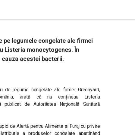
 pe legumele congelate ale firmei
u Listeria monocytogenes. În
 cauza acestei bacterii.
uri de legume congelate ale firmei Greenyard,
 România, arată că nu conțineau
Listeria
i publicat de Autoritatea Națională Sanitară
pid de Alertă pentru Alimente și Furaj cu privire
stribuţie a produselor congelate aparţinând